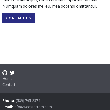
mediocritatem quo, choro volumus oporteat an mei.
Numquam dolores mel eu, mea docendi omittantur.
CONTACT US
Home
Contact
Phone:
(509) 795-2374
Email:
info@woostertech.com